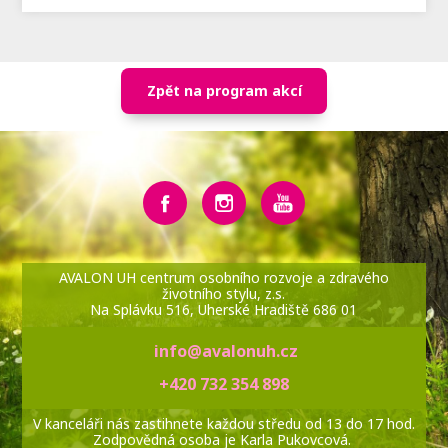
Zpět na program akcí
AVALON UH centrum osobního rozvoje a zdravého
životního stylu, z.s.
Na Splávku 516, Uherské Hradiště 686 01
info@avalonuh.cz
+420 732 354 898
V kanceláři nás zastihnete každou středu od 13 do 17 hod.
Zodpovědná osoba je Karla Pukovcová.