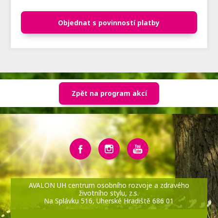
Objednat s povinností platby
Zpět na program akcí
AVALON UH centrum osobního rozvoje a zdravého
životního stylu, z.s.
Na Splávku 516, Uherské Hradiště 686 01