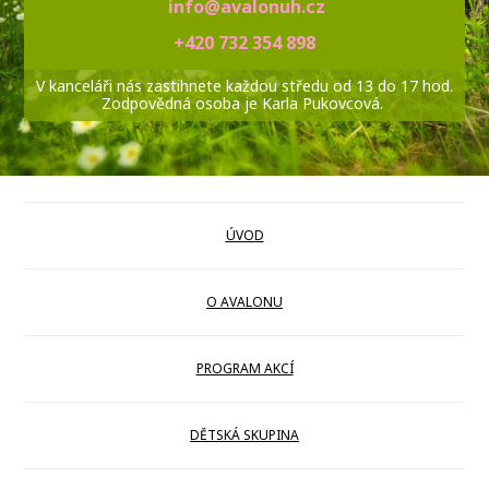
info@avalonuh.cz
+420 732 354 898
V kanceláři nás zastihnete každou středu od 13 do 17 hod.
Zodpovědná osoba je Karla Pukovcová.
ÚVOD
O AVALONU
PROGRAM AKCÍ
DĚTSKÁ SKUPINA