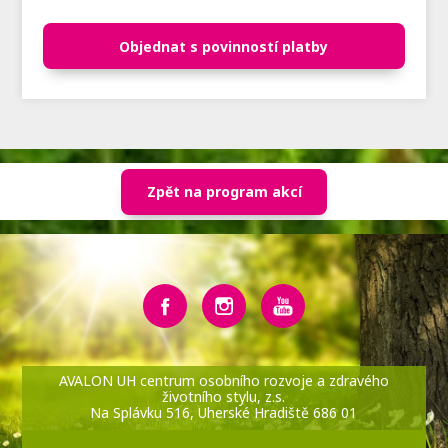
Objednat s povinností platby
Zpět na program akcí
AVALON UH centrum osobního rozvoje a zdravého
životního stylu, z.s.
Na Splávku 516, Uherské Hradiště 686 01