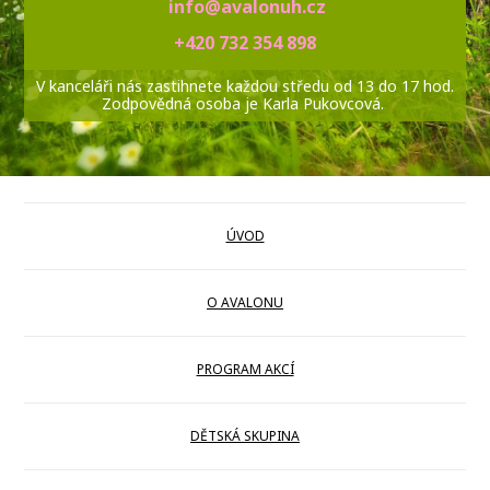
info@avalonuh.cz
+420 732 354 898
V kanceláři nás zastihnete každou středu od 13 do 17 hod.
Zodpovědná osoba je Karla Pukovcová.
ÚVOD
O AVALONU
PROGRAM AKCÍ
DĚTSKÁ SKUPINA