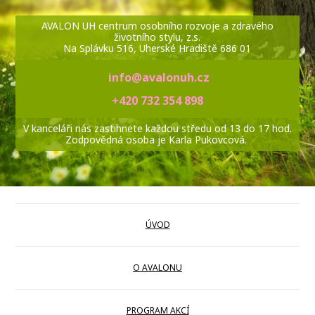
AVALON UH centrum osobního rozvoje a zdravého
životního stylu, z.s.
Na Splávku 516, Uherské Hradiště 686 01
info@avalonuh.cz
+420 732 354 898
V kanceláři nás zastihnete každou středu od 13 do 17 hod.
Zodpovědná osoba je Karla Pukovcová.
ÚVOD
O AVALONU
PROGRAM AKCÍ