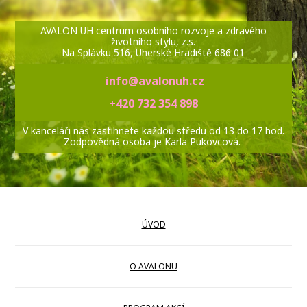
AVALON UH centrum osobního rozvoje a zdravého
životního stylu, z.s.
Na Splávku 516, Uherské Hradiště 686 01
info@avalonuh.cz
+420 732 354 898
V kanceláři nás zastihnete každou středu od 13 do 17 hod.
Zodpovědná osoba je Karla Pukovcová.
ÚVOD
O AVALONU