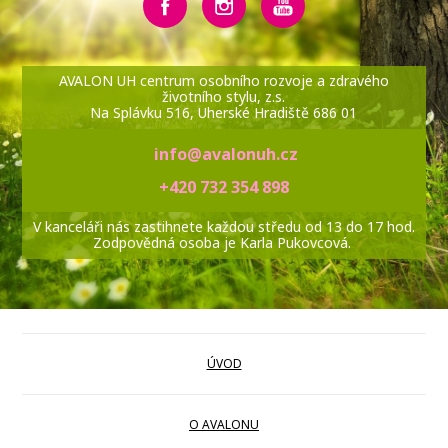
AVALON UH centrum osobního rozvoje a zdravého
životního stylu, z.s.
Na Splávku 516, Uherské Hradiště 686 01
info@avalonuh.cz
+420 732 354 898
V kanceláři nás zastihnete každou středu od 13 do 17 hod.
Zodpovědná osoba je Karla Pukovcová.
ÚVOD
O AVALONU