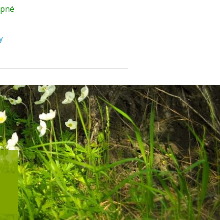
upné
y
.