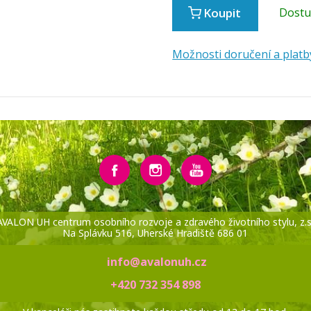
Koupit
Dost
Možnosti doručení a platb
AVALON UH centrum osobního rozvoje a zdravého životního stylu, z.s
Na Splávku 516, Uherské Hradiště 686 01
info@avalonuh.cz
+420 732 354 898