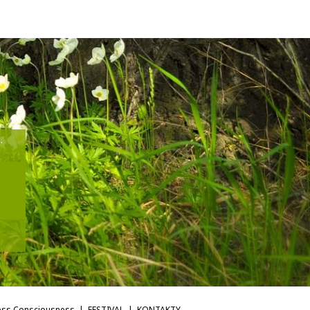
.
ess Consciousness
FESTIVAL
KONTAKTY