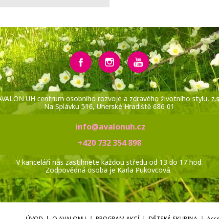
AVALON UH centrum osobního rozvoje a zdravého životního stylu, z.s
Na Splávku 516, Uherské Hradiště 686 01
info@avalonuh.cz
+420 732 354 898
V kanceláři nás zastihnete každou středu od 13 do 17 hod.
Zodpovědná osoba je Karla Pukovcová.
ÚVOD
O AVALONU
PROGRAM AKCÍ
DĚTSKÁ SKUPINA
Acc