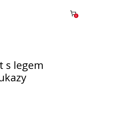
0
t s legem
ukazy