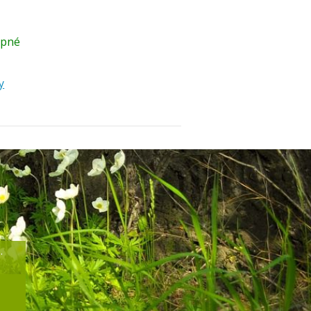
upné
y
.