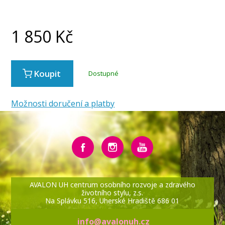
1 850
Kč
Koupit
Dostupné
Možnosti doručení a platby
AVALON UH centrum osobního rozvoje a zdravého
životního stylu, z.s.
Na Splávku 516, Uherské Hradiště 686 01
info@avalonuh.cz