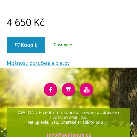
4 650
Kč
Koupit
Dostupné
Možnosti doručení a platby
AVALON UH centrum osobního rozvoje a zdravého
životního stylu, z.s.
Na Splávku 516, Uherské Hradiště 686 01
info@avalonuh.cz