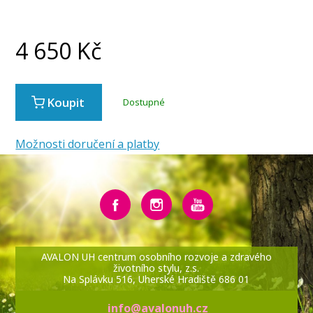
4 650
Kč
Koupit
Dostupné
Možnosti doručení a platby
AVALON UH centrum osobního rozvoje a zdravého
životního stylu, z.s.
Na Splávku 516, Uherské Hradiště 686 01
info@avalonuh.cz