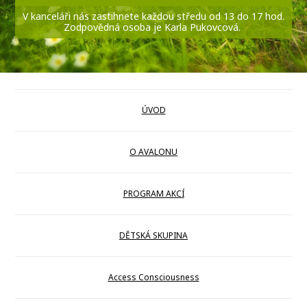
V kanceláři nás zastihnete každou středu od 13 do 17 hod.
Zodpovědná osoba je Karla Pukovcová.
ÚVOD
O AVALONU
PROGRAM AKCÍ
DĚTSKÁ SKUPINA
Access Consciousness