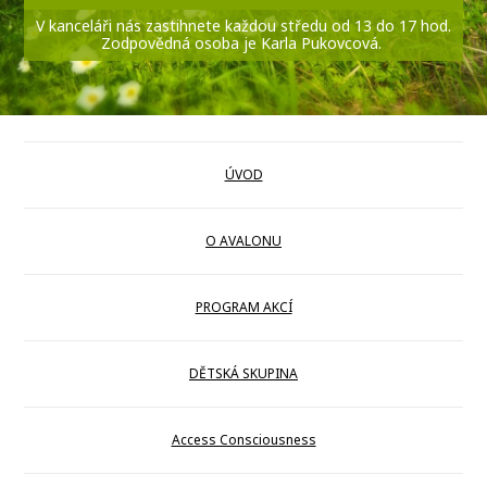
V kanceláři nás zastihnete každou středu od 13 do 17 hod.
Zodpovědná osoba je Karla Pukovcová.
ÚVOD
O AVALONU
PROGRAM AKCÍ
DĚTSKÁ SKUPINA
Access Consciousness