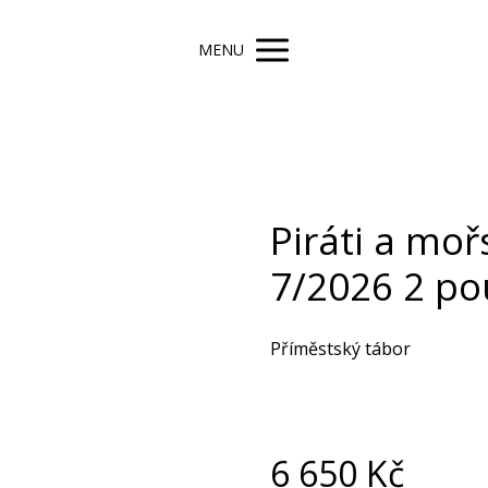
MENU
Piráti a mo
7/2026 2 po
Příměstský tábor
6 650
Kč