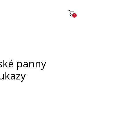
0
řské panny
ukazy