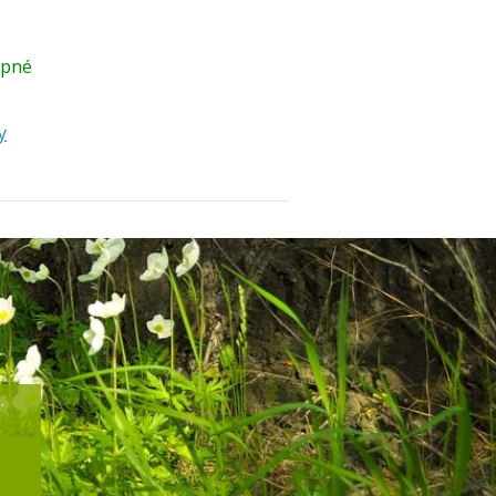
upné
y
.