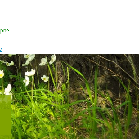
upné
y
.