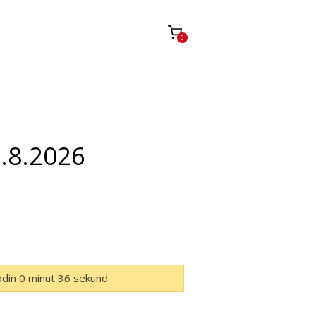
0
.8.2026
odin
0
minut
35
sekund