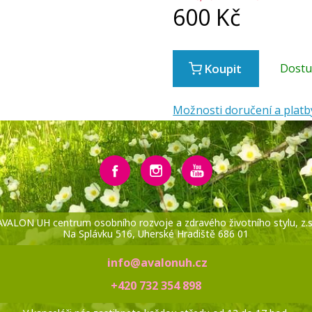
600
Kč
Koupit
Dost
Možnosti doručení a platb
AVALON UH centrum osobního rozvoje a zdravého životního stylu, z.s
Na Splávku 516, Uherské Hradiště 686 01
info@avalonuh.cz
+420 732 354 898