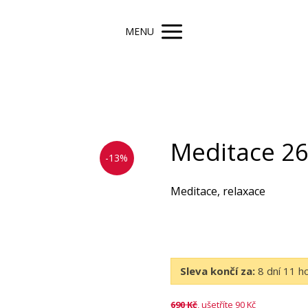
MENU
Meditace 26
-13%
Meditace, relaxace
Sleva končí za:
8
dní
11
h
690
Kč
, ušetříte 90 Kč