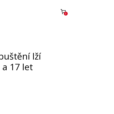
0
uštění lží
a 17 let