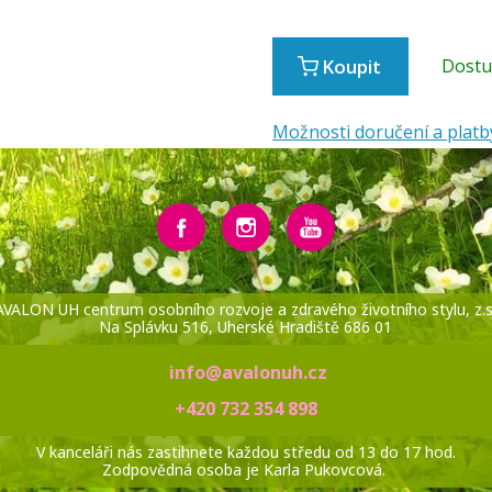
Koupit
Dost
Možnosti doručení a platb
AVALON UH centrum osobního rozvoje a zdravého životního stylu, z.s
Na Splávku 516, Uherské Hradiště 686 01
info@avalonuh.cz
+420 732 354 898
V kanceláři nás zastihnete každou středu od 13 do 17 hod.
Zodpovědná osoba je Karla Pukovcová.