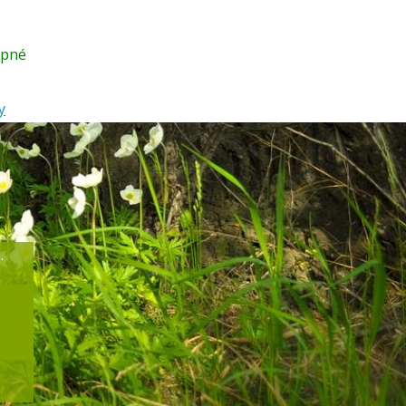
upné
y
.