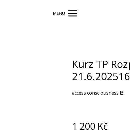
MENU
Kurz TP Rozp
21.6.202516 
access consciousness lži
1 200
Kč