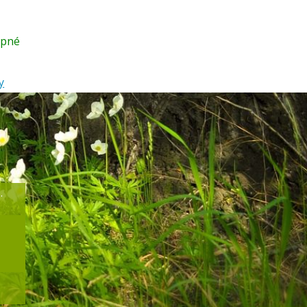
upné
y
.