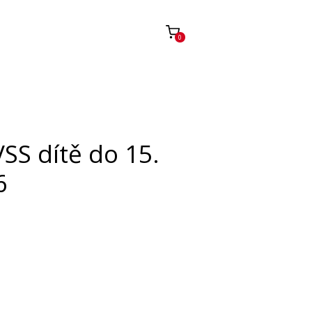
0
SS dítě do 15.
6