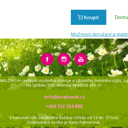
Koupit
Dost
Možnosti doručení a platb
AVALON UH centrum osobního rozvoje a zdravého životního stylu, z.s
Na Splávku 516, Uherské Hradiště 686 01
info@avalonuh.cz
+420 732 354 898
V kanceláři nás zastihnete každou středu od 13 do 17 hod.
Zodpovědná osoba je Karla Pukovcová.