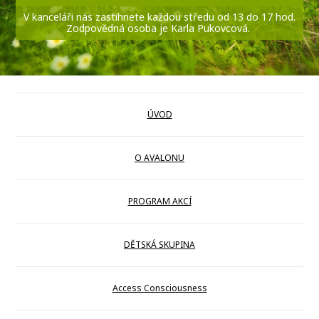
V kanceláři nás zastihnete každou středu od 13 do 17 hod.
Zodpovědná osoba je Karla Pukovcová.
ÚVOD
O AVALONU
PROGRAM AKCÍ
DĚTSKÁ SKUPINA
Access Consciousness