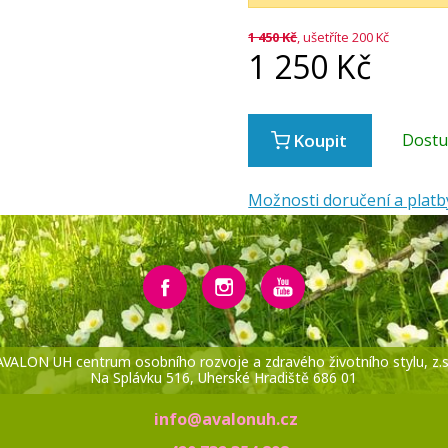
1 450
Kč
, ušetříte 200 Kč
1 250
Kč
Koupit
Dost
Možnosti doručení a platb
AVALON UH centrum osobního rozvoje a zdravého životního stylu, z.s
Na Splávku 516, Uherské Hradiště 686 01
info@avalonuh.cz