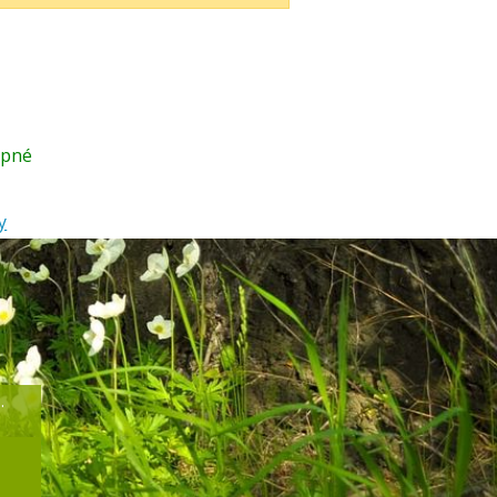
upné
y
.