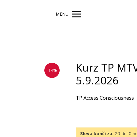
MENU
Kurz TP MTV
-14%
5.9.2026
TP Access Consciousness
Sleva končí za:
20
dní
0
h