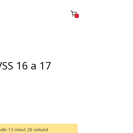
0
SS 16 a 17
odin
13
minut
27
sekund