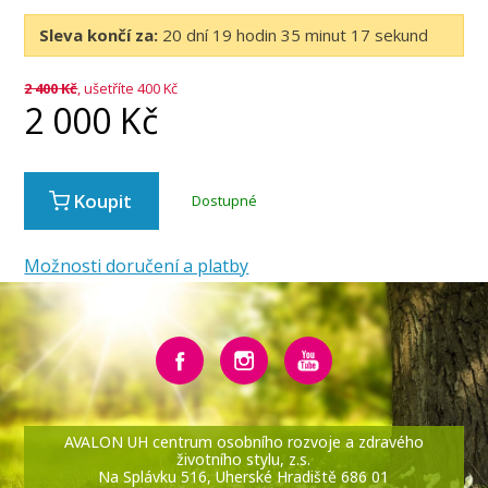
Sleva končí za:
20
dní
19
hodin
35
minut
17
sekund
2 400
Kč
, ušetříte 400 Kč
2 000
Kč
Koupit
Dostupné
Možnosti doručení a platby
AVALON UH centrum osobního rozvoje a zdravého
životního stylu, z.s.
Na Splávku 516, Uherské Hradiště 686 01