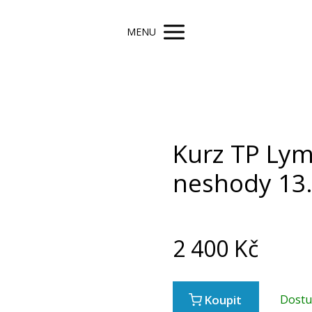
MENU
Kurz TP Lym
neshody 13
2 400
Kč
Koupit
Dost