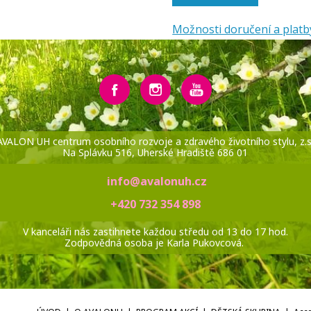
Možnosti doručení a platb
AVALON UH centrum osobního rozvoje a zdravého životního stylu, z.s
Na Splávku 516, Uherské Hradiště 686 01
info@avalonuh.cz
+420 732 354 898
V kanceláři nás zastihnete každou středu od 13 do 17 hod.
Zodpovědná osoba je Karla Pukovcová.