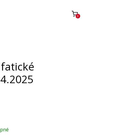
0
fatické
.4.2025
upné