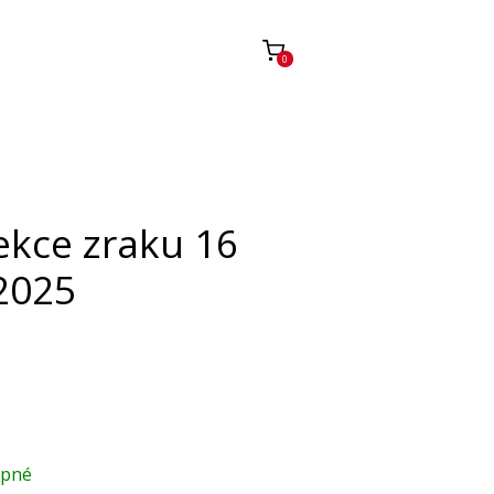
0
ekce zraku 16
.2025
upné