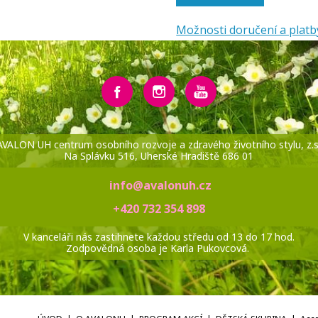
Možnosti doručení a platb
AVALON UH centrum osobního rozvoje a zdravého životního stylu, z.s
Na Splávku 516, Uherské Hradiště 686 01
info@avalonuh.cz
+420 732 354 898
V kanceláři nás zastihnete každou středu od 13 do 17 hod.
Zodpovědná osoba je Karla Pukovcová.