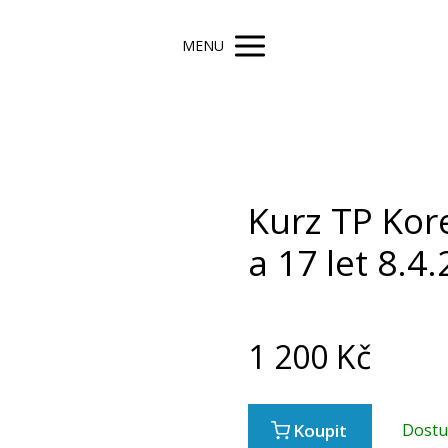
MENU
Kurz TP Kor
a 17 let 8.4
1 200
Kč
Koupit
Dost