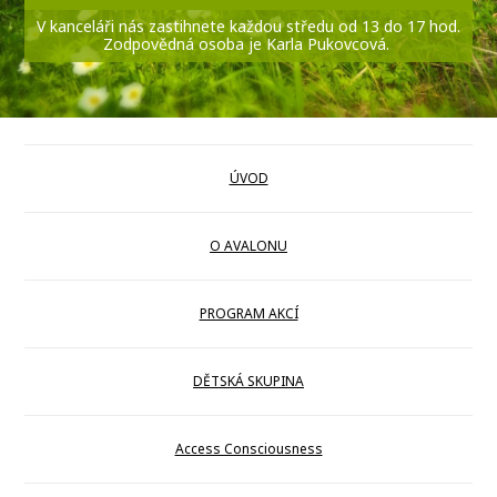
V kanceláři nás zastihnete každou středu od 13 do 17 hod.
Zodpovědná osoba je Karla Pukovcová.
ÚVOD
O AVALONU
PROGRAM AKCÍ
DĚTSKÁ SKUPINA
Access Consciousness