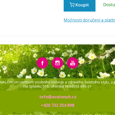
Koupit
Dost
Možnosti doručení a platb
AVALON UH centrum osobního rozvoje a zdravého životního stylu, z.s
Na Splávku 516, Uherské Hradiště 686 01
info@avalonuh.cz
+420 732 354 898