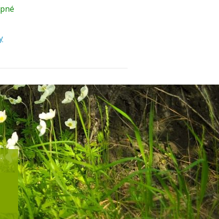
upné
y
.