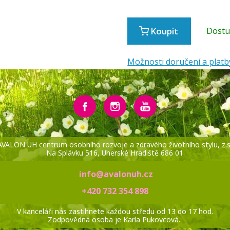
Koupit
Dost
Možnosti doručení a platb
AVALON UH centrum osobního rozvoje a zdravého životního stylu, z.s
Na Splávku 516, Uherské Hradiště 686 01
info@avalonuh.cz
+420 732 354 898
V kanceláři nás zastihnete každou středu od 13 do 17 hod.
Zodpovědná osoba je Karla Pukovcová.