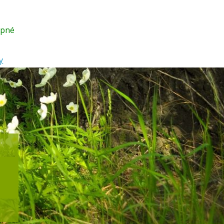
upné
y
.