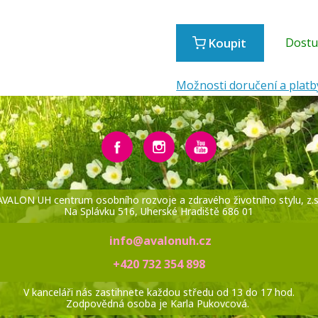
Koupit
Dost
Možnosti doručení a platb
AVALON UH centrum osobního rozvoje a zdravého životního stylu, z.s
Na Splávku 516, Uherské Hradiště 686 01
info@avalonuh.cz
+420 732 354 898
V kanceláři nás zastihnete každou středu od 13 do 17 hod.
Zodpovědná osoba je Karla Pukovcová.