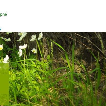
upné
y
.