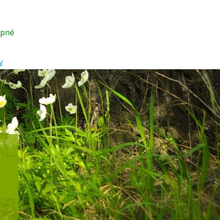
upné
y
.