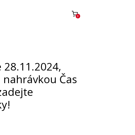
0
 28.11.2024,
s nahrávkou Čas
zadejte
y!