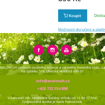
Koupit
Dost
Možnosti doručení a platb
AVALON UH centrum osobního rozvoje a zdravého životního stylu, z.s
Na Splávku 516, Uherské Hradiště 686 01
info@avalonuh.cz
+420 732 354 898
V kanceláři nás zastihnete každou středu od 13 do 17 hod.
Zodpovědná osoba je Karla Pukovcová.