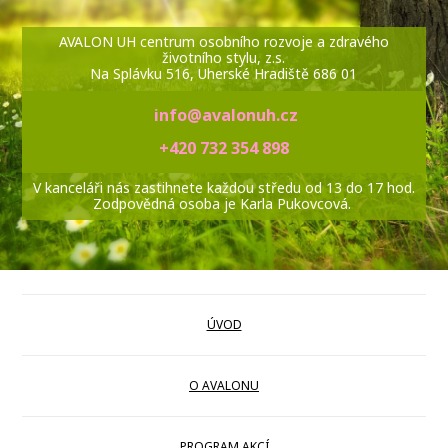
AVALON UH centrum osobního rozvoje a zdravého
životního stylu, z.s.
Na Splávku 516, Uherské Hradiště 686 01
info@avalonuh.cz
+420 732 354 898
V kanceláři nás zastihnete každou středu od 13 do 17 hod.
Zodpovědná osoba je Karla Pukovcová.
ÚVOD
O AVALONU
PROGRAM AKCÍ