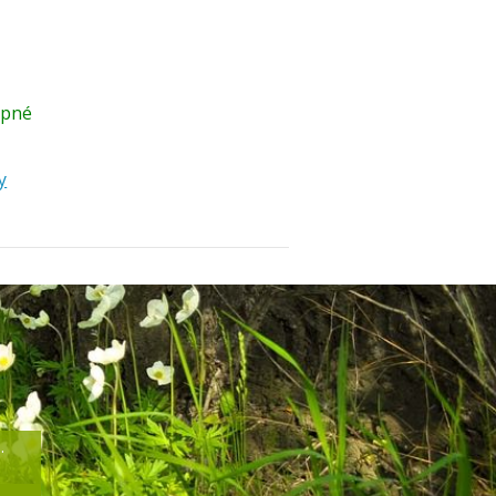
upné
y
.