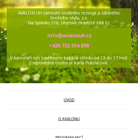
AVALON UH centrum osobního rozvoje a zdravého
životního stylu, z.s.
Na Splávku 516, Uherské Hradiště 686 01
info@avalonuh.cz
+420 732 354 898
V kanceláři nás zastihnete každou středu od 13 do 17 hod.
Zodpovědná osoba je Karla Pukovcová.
ÚVOD
O AVALONU
PROGRAM AKCÍ