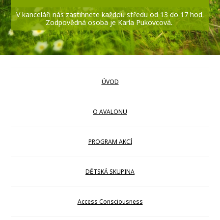
V kanceláři nás zastihnete každou středu od 13 do 17 hod.
Zodpovědná osoba je Karla Pukovcová.
ÚVOD
O AVALONU
PROGRAM AKCÍ
DĚTSKÁ SKUPINA
Access Consciousness