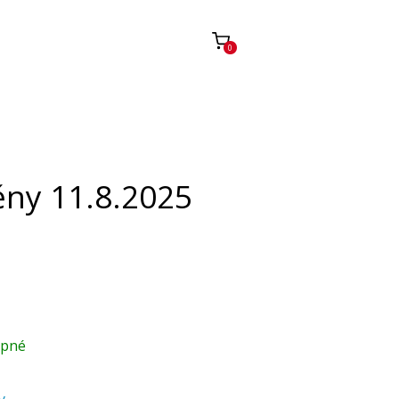
0
ny 11.8.2025
upné
y