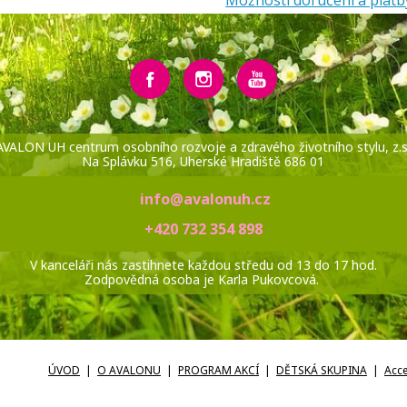
AVALON UH centrum osobního rozvoje a zdravého životního stylu, z.s
Na Splávku 516, Uherské Hradiště 686 01
info@avalonuh.cz
+420 732 354 898
V kanceláři nás zastihnete každou středu od 13 do 17 hod.
Zodpovědná osoba je Karla Pukovcová.
ÚVOD
O AVALONU
PROGRAM AKCÍ
DĚTSKÁ SKUPINA
Acc