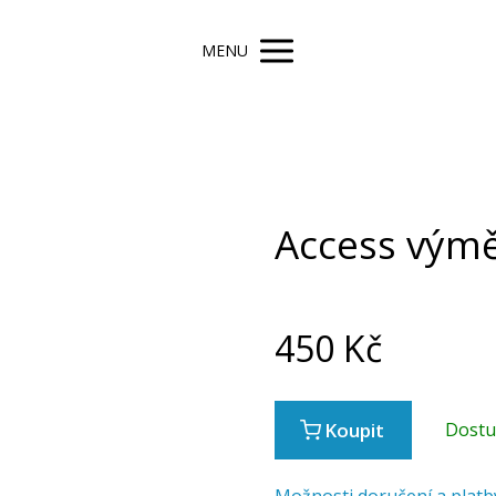
MENU
Access výmě
450
Kč
Koupit
Dost
Možnosti doručení a platb