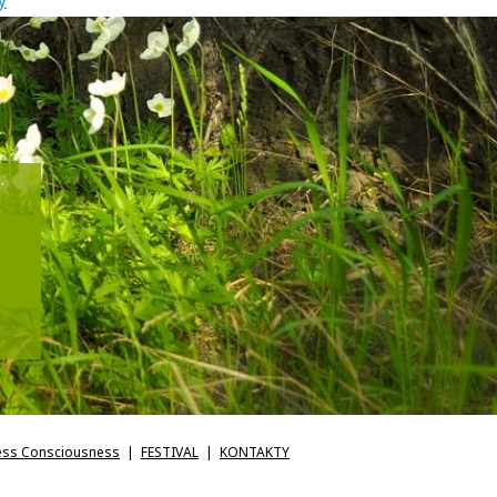
.
ess Consciousness
FESTIVAL
KONTAKTY