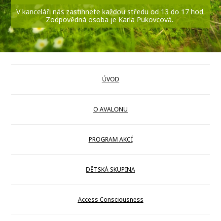
V kanceláři nás zastihnete každou středu od 13 do 17 hod.
Zodpovědná osoba je Karla Pukovcová.
ÚVOD
O AVALONU
PROGRAM AKCÍ
DĚTSKÁ SKUPINA
Access Consciousness