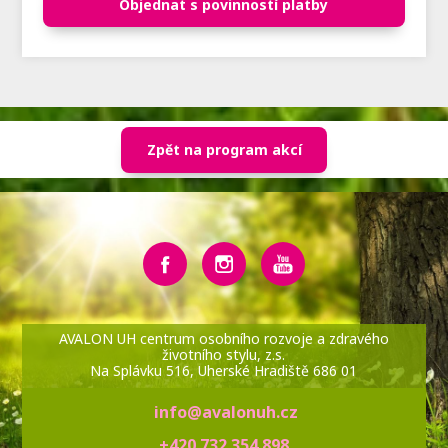
Objednat s povinností platby
Zpět na program akcí
AVALON UH centrum osobního rozvoje a zdravého
životního stylu, z.s.
Na Splávku 516, Uherské Hradiště 686 01
info@avalonuh.cz
+420 732 354 898