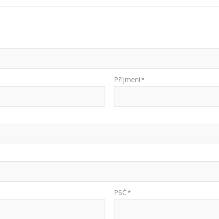
Příjmení
*
PSČ
*