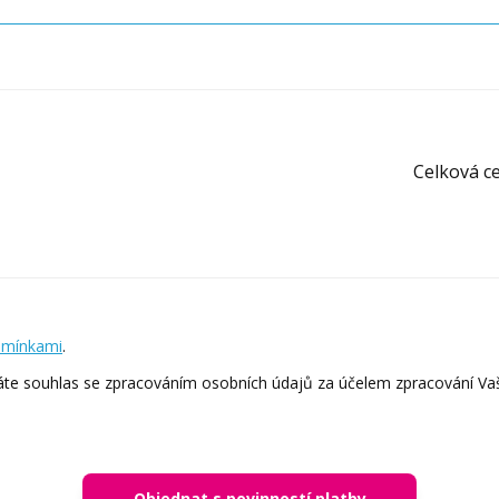
Celková c
dmínkami
.
e souhlas se zpracováním osobních údajů za účelem zpracování Va
Objednat s povinností platby