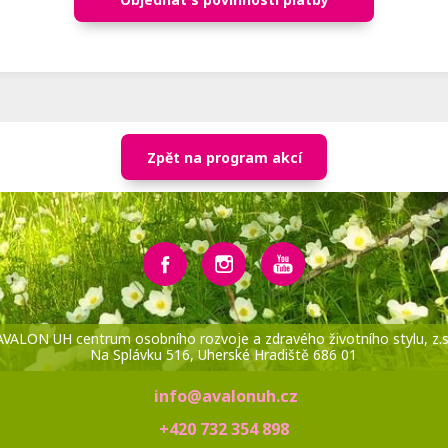
Zpět na program akcí
AVALON UH centrum osobního rozvoje a zdravého životního stylu, z.s
Na Splávku 516, Uherské Hradiště 686 01
info@avalonuh.cz
+420 732 354 898