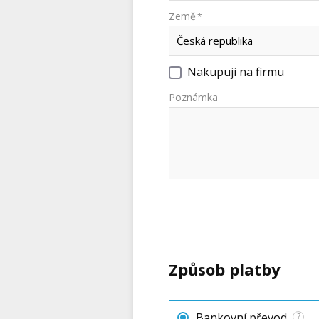
Země
*
Nakupuji na firmu
Poznámka
Způsob platby
Bankovní převod
?