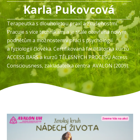
Karla Pukovcová
Terapeutka s dlouholetou praxí a zkušenostmi.
Pracuje s více technikami a je stále otevřená novým
podnětům a možnostem v práci s psychologií
a fyziologií člověka. Certifikovaná facilitátorka kurzů
ACCESS BARS a kurzů TĚLESNÝCH PROCESŮ Access
Consciousness, zakladatelka centra AVALON (2009).