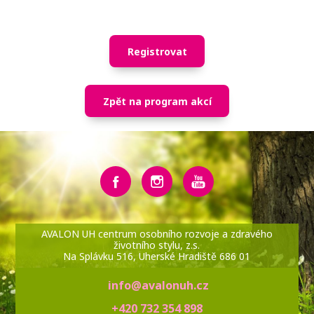
Registrovat
Zpět na program akcí
AVALON UH centrum osobního rozvoje a zdravého
životního stylu, z.s.
Na Splávku 516, Uherské Hradiště 686 01
info@avalonuh.cz
+420 732 354 898