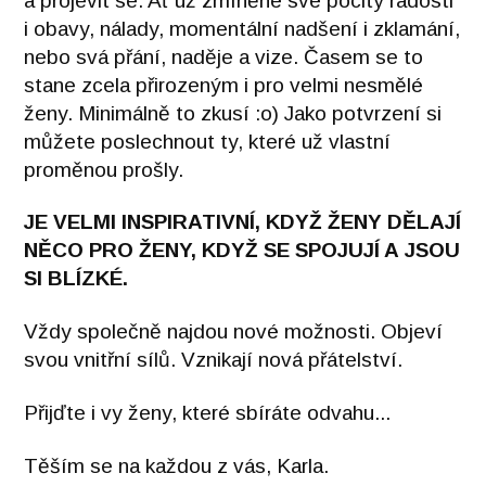
a projevit se. Ať už zmíněné své pocity radosti
i obavy, nálady, momentální nadšení i zklamání,
nebo svá přání, naděje a vize. Časem se to
stane zcela přirozeným i pro velmi nesmělé
ženy.
Minimálně to zkusí :o) Jako potvrzení si
můžete poslechnout ty, které už vlastní
proměnou prošly.
JE VELMI INSPIRATIVNÍ, KDYŽ ŽENY DĚLAJÍ
NĚCO PRO ŽENY, KDYŽ SE SPOJUJÍ A JSOU
SI BLÍZKÉ.
Vždy společně najdou nové možnosti. Objeví
svou vnitřní sílů. Vznikají nová přátelství.
Přijďte i vy ženy, které sbíráte odvahu...
Těším se na každou z vás, Karla.