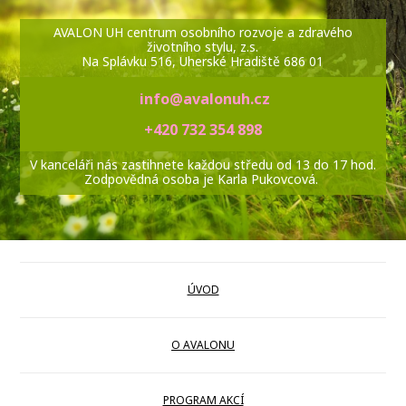
AVALON UH centrum osobního rozvoje a zdravého
životního stylu, z.s.
Na Splávku 516, Uherské Hradiště 686 01
info@avalonuh.cz
+420 732 354 898
V kanceláři nás zastihnete každou středu od 13 do 17 hod.
Zodpovědná osoba je Karla Pukovcová.
ÚVOD
O AVALONU
PROGRAM AKCÍ