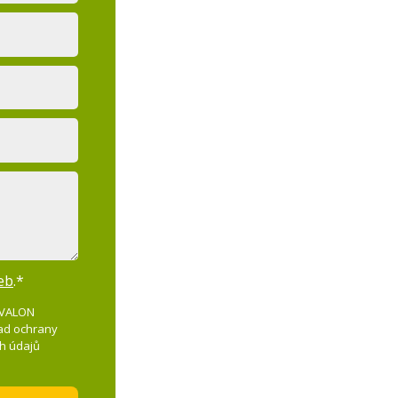
eb
.*
(AVALON
sad ochrany
ch údajů