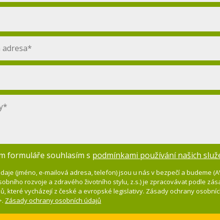
m formuláře souhlasím s
podmínkami používání našich služ
daje (jméno, e-mailová adresa, telefon) jsou u nás v bezpečí a budeme 
obního rozvoje a zdravého životního stylu, z.s.) je zpracovávat podle zá
ů, které vycházejí z české a evropské legislativy. Zásady ochrany osobní
>.
Zásady ochrany osobních údajů