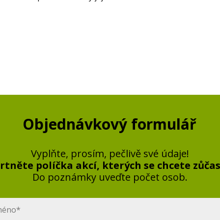
Objednávkový formulář
Vyplňte, prosím, pečlivě své údaje!
rtněte políčka akcí, kterých se chcete zůčas
Do poznámky uveďte počet osob.