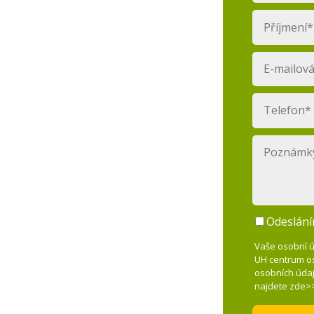
Odeslání
Vaše osobní ú
UH centrum os
osobních údaj
najdete zde>