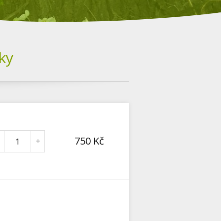
ky
750
Kč