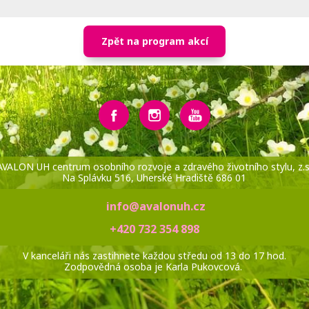
Zpět na program akcí
AVALON UH centrum osobního rozvoje a zdravého životního stylu, z.s
Na Splávku 516, Uherské Hradiště 686 01
info@avalonuh.cz
+420 732 354 898
V kanceláři nás zastihnete každou středu od 13 do 17 hod.
Zodpovědná osoba je Karla Pukovcová.