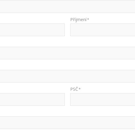
Příjmení
*
PSČ
*