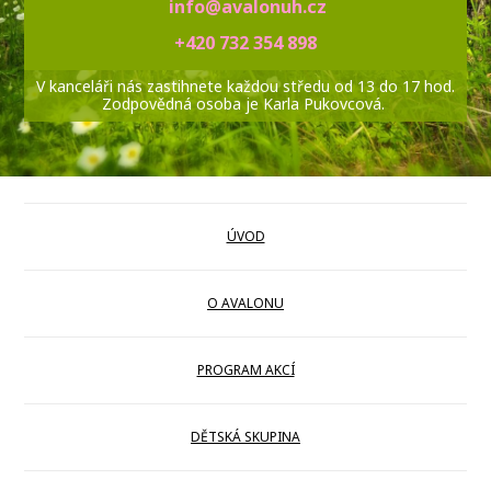
info@avalonuh.cz
+420 732 354 898
V kanceláři nás zastihnete každou středu od 13 do 17 hod.
Zodpovědná osoba je Karla Pukovcová.
ÚVOD
O AVALONU
PROGRAM AKCÍ
DĚTSKÁ SKUPINA