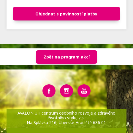
Objednat s povinností platby
Zpět na program akcí
AVALON UH centrum osobního rozvoje a zdravého
životního stylu, z.s.
Na Splávku 516, Uherské Hradiště 686 01