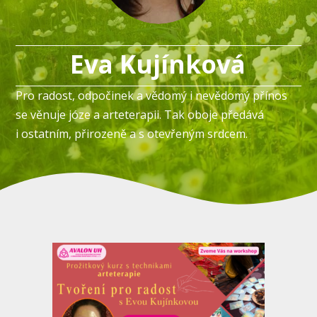
Eva Kujínková
Pro radost, odpočinek a vědomý i nevědomý přínos
se věnuje józe a arteterapii. Tak oboje předává
i ostatním, přirozeně a s otevřeným srdcem.