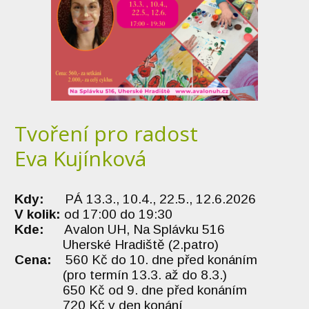
Tvoření pro radost
Eva Kujínková
Kdy:
PÁ 13.3., 10.4., 22.5., 12.6.2026
V kolik:
od 17:00 do 19:30
Kde:
Avalon UH, Na Splávku 516
Uherské Hradiště (2.patro)
Cena:
560 Kč do 10. dne před konáním
(pro termín 13.3. až do 8.3.)
650 Kč od 9. dne před konáním
720 Kč v den konání