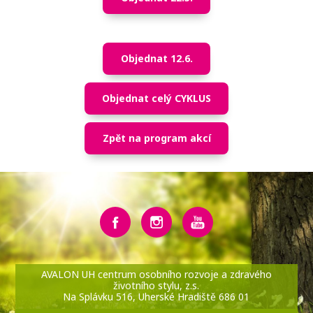
Objednat 12.6.
Objednat celý CYKLUS
Zpět na program akcí
AVALON UH centrum osobního rozvoje a zdravého
životního stylu, z.s.
Na Splávku 516, Uherské Hradiště 686 01