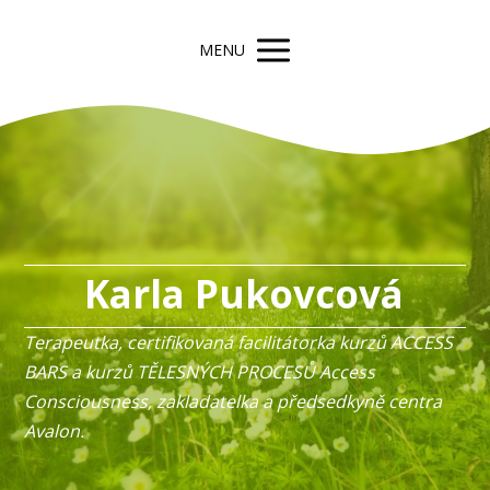
MENU
Karla Pukovcová
Terapeutka, certifikovaná facilitátorka kurzů ACCESS
BARS a kurzů TĚLESNÝCH PROCESŮ Access
Consciousness, zakladatelka a předsedkyně centra
Avalon.