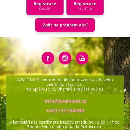
Registrace
Registrace
Dospělý
16 a 17 let
Zpět na program akcí
AVALON UH centrum osobního rozvoje a zdravého
životního stylu, z.s.
Na Splávku 516, Uherské Hradiště 686 01
info@avalonuh.cz
+420 732 354 898
V kanceláři nás zastihnete každou středu od 13 do 17 hod.
Zodpovědná osoba je Karla Pukovcová.