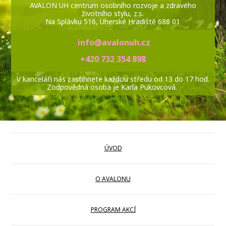
AVALON UH centrum osobního rozvoje a zdravého
životního stylu, z.s.
Na Splávku 516, Uherské Hradiště 686 01
info@avalonuh.cz
+420 732 354 898
V kanceláři nás zastihnete každou středu od 13 do 17 hod.
Zodpovědná osoba je Karla Pukovcová.
ÚVOD
O AVALONU
PROGRAM AKCÍ