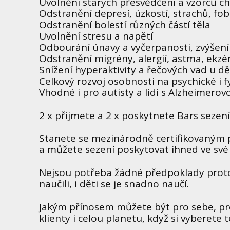
Uvolnění starých přesvědčení a vzorců c
Odstranění depresí, úzkostí, strachů, fobi
Odstranění bolestí různých částí těla
Uvolnění stresu a napětí
Odbourání únavy a vyčerpanosti, zvýšení 
Odstranění migrény, alergií, astma, ekz
Snížení hyperaktivity a řečových vad u dě
Celkový rozvoj osobnosti na psychické i f
Vhodné i pro autisty a lidi s Alzheimero
2 x přijmete a 2 x poskytnete Bars sezen
Stanete se mezinárodně certifikovaným 
a můžete sezení poskytovat ihned ve své
Nejsou potřeba žádné předpoklady proto
naučili, i děti se je snadno naučí.
Jakým přínosem můžete být pro sebe, pro
klienty i celou planetu, když si vyberete 