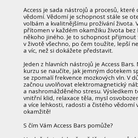
Access je sada nástrojů a procesů, které o
vědomí. Vědomí je schopnost stále se o
volbám a kvalitnějšímu prožívání života.
přítomen v každém okamžiku života bez
někoho jiného. Je to schopnost přijmout 
v životě všechno, po čem toužíte, lepší n
a víc, než si dokážete představit.
Jeden z hlavních nástrojů je Access Bar
kurzu se naučíte, jak jemným dotekem sp
se zpomalí frekvence mozkových vln. V dů
začnou uvolňovat elektromagnetický náb
a nashromážděného stresu. Výsledkem t
vnitřní klid, relaxace těla, mysl osvobo
a více lehkosti, radosti a čistého vědomí 
okamžitě!
S čím Vám Access Bars pomůže?