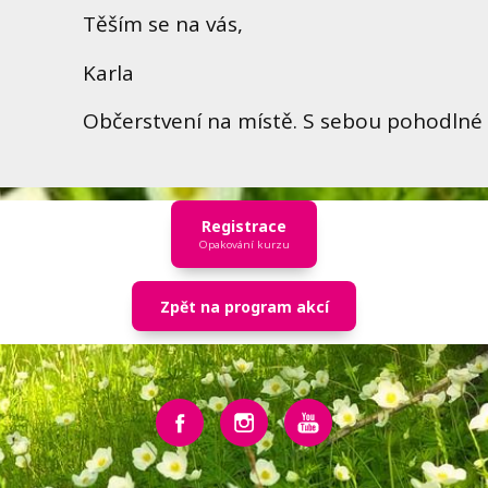
Těším se na vás,
Karla
Občerstvení na místě. S sebou pohodlné 
Registrace
Opakování kurzu
Zpět na program akcí