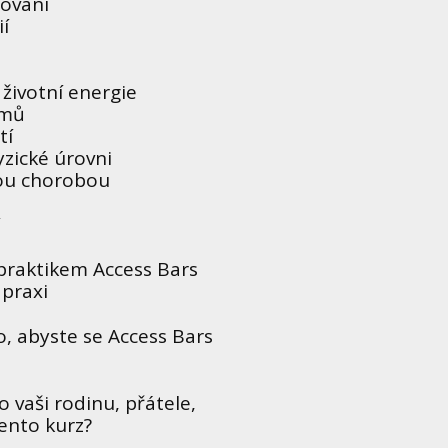
hování
í
životní energie
émů
tí
yzické úrovni
vou chorobou
í
praktikem Access Bars
 praxi
, abyste se Access Bars
 vaši rodinu, přátele,
tento kurz?