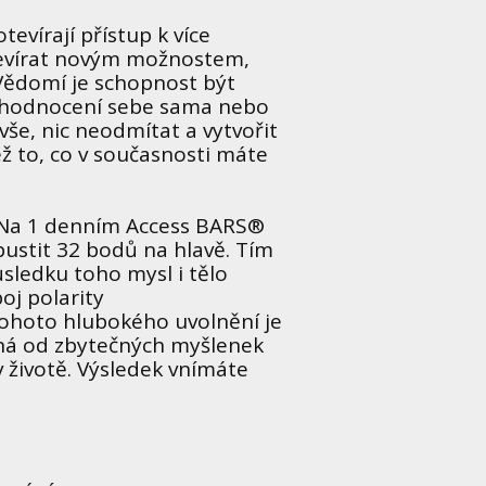
tevírají přístup k více
tevírat novým možnostem,
 Vědomí je schopnost být
 hodnocení sebe sama nebo
vše, nic neodmítat a vytvořit
ež to, co v současnosti máte
s. Na 1 denním Access BARS®
ustit 32 bodů na hlavě. Tím
sledku toho mysl i tělo
oj polarity
ohoto hlubokého uvolnění je
zená od zbytečných myšlenek
v životě. Výsledek vnímáte