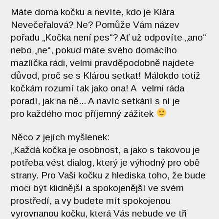
Máte doma kočku a nevíte, kdo je Klára
Nevečeřalová? Ne? Pomůže Vám název
pořadu „Kočka není pes“? Ať už odpovíte „ano“
nebo „ne“, pokud máte svého domácího
mazlíčka rádi, velmi pravděpodobně najdete
důvod, proč se s Klárou setkat! Málokdo totiž
kočkám rozumí tak jako ona! A velmi ráda
poradí, jak na ně... A navíc setkání s ní je
pro každého moc příjemný zážitek
Něco z jejích myšlenek:
„Každá kočka je osobnost, a jako s takovou je
potřeba vést dialog, který je výhodný pro obě
strany. Pro Vaši kočku z hlediska toho, že bude
moci být klidnější a spokojenější ve svém
prostředí, a vy budete mít spokojenou
vyrovnanou kočku, která Vás nebude ve tři