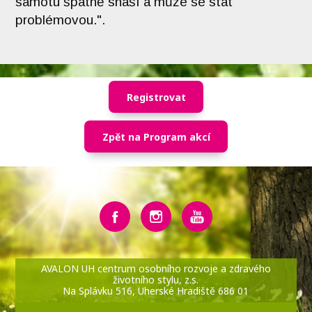
samotu špatně snáší a může se stát
problémovou.".
Registrovat
Zpět na Program akcí
AVALON UH centrum osobního rozvoje a zdravého
životního stylu, z.s.
Na Splávku 516, Uherské Hradiště 686 01