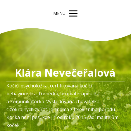
MENU
Klára Nevečeřalová
Kočičí psycholožka, certifikovaná kočičí
behavioristka, trenérka, aromaterapeutka
a komunikátorka. Vystudovaná chovatelka
cizokrajných zvířat. Je známá z televizního pořadu
Kočka není pes, kde již od roku 2015 radí majitelům
koček.