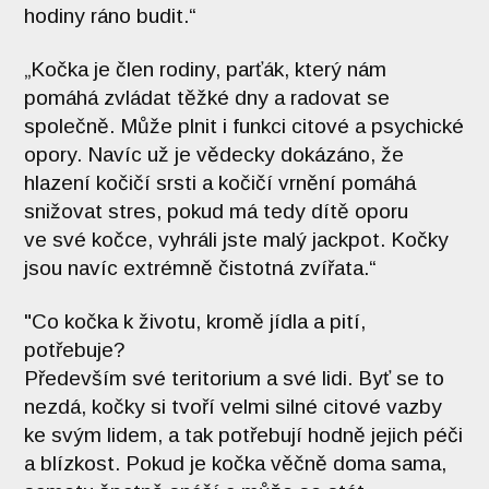
hodiny ráno budit.“
„Kočka je člen rodiny, parťák, který nám
pomáhá zvládat těžké dny a radovat se
společně. Může plnit i funkci citové a psychické
opory. Navíc už je vědecky dokázáno, že
hlazení kočičí srsti a kočičí vrnění pomáhá
snižovat stres, pokud má tedy dítě oporu
ve své kočce, vyhráli jste malý jackpot. Kočky
jsou navíc extrémně čistotná zvířata.“
"Co kočka k životu, kromě jídla a pití,
potřebuje?
Především své teritorium a své lidi. Byť se to
nezdá, kočky si tvoří velmi silné citové vazby
ke svým lidem, a tak potřebují hodně jejich péči
a blízkost. Pokud je kočka věčně doma sama,