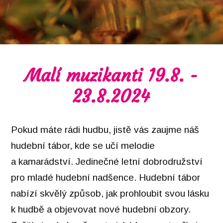
Malí muzikanti 19.8. -
23.8.2024
Pokud máte rádi hudbu, jistě vás zaujme náš
hudební tábor, kde se učí melodie
a kamarádství. Jedinečné letní dobrodružství
pro mladé hudební nadšence. Hudební tábor
nabízí skvělý způsob, jak prohloubit svou lásku
k hudbě a objevovat nové hudební obzory.