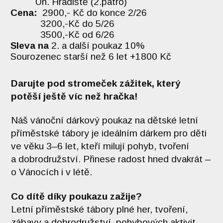
Uh. Hradiště (2.patro)
Cena:
2900,- Kč do konce 2/26
3200,-Kč do 5/26
3500,-Kč od 6/26
Sleva na
2. a další poukaz 10%
Sourozenec starší než 6 let +1800 Kč
Darujte pod stromeček zážitek, který
potěší ještě víc než hračka!
Náš vánoční dárkový poukaz na dětské letní
příměstské tábory je ideálním dárkem pro děti
ve věku 3–6 let, kteří milují pohyb, tvoření
a dobrodružství. Přinese radost hned dvakrát –
o Vánocích i v létě.
Co dítě díky poukazu zažije?
Letní příměstské tábory plné her, tvoření,
zábavy a dobrodružství, pohybových aktivit