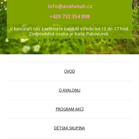
info@avalonuh.cz
+420 732 354 898
V kanceláři nás zastihnete každou středu od 13 do 17 hod.
Zodpovědná osoba je Karla Pukovcová.
ÚVOD
O AVALONU
PROGRAM AKCÍ
DĚTSKÁ SKUPINA