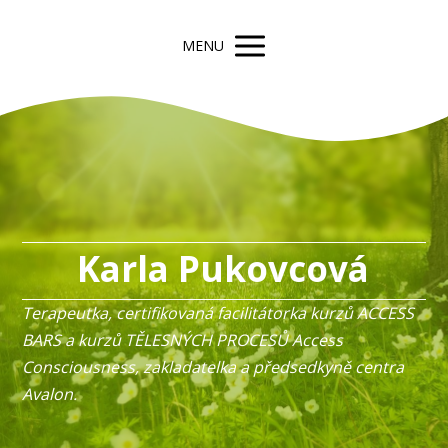
MENU
Karla Pukovcová
Terapeutka, certifikovaná facilitátorka kurzů ACCESS
BARS a kurzů TĚLESNÝCH PROCESŮ Access
Consciousness, zakladatelka a předsedkyně centra
Avalon.